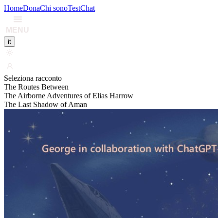
Home
Dona
Chi sono
Test
Chat
MENU
it
Seleziona racconto
The Routes Between
The Airborne Adventures of Elias Harrow
The Last Shadow of Aman